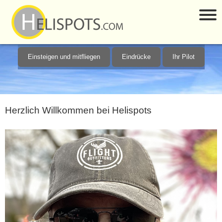
Einsteigen und mitfliegen
Eindrücke
Ihr Pilot
Herzlich Willkommen bei Helispots